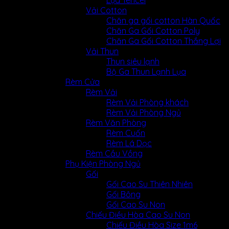
Lụa Tencel
Vải Cotton
Chăn ga gối cotton Hàn Quốc
Chăn Ga Gối Cotton Poly
Chăn Ga Gối Cotton Thắng Lợi
Vải Thun
Thun siêu lạnh
Bộ Ga Thun Lạnh Lụa
Rèm Cửa
Rèm Vải
Rèm Vải Phòng khách
Rèm Vải Phòng Ngủ
Rèm Văn Phòng
Rèm Cuốn
Rèm Lá Dọc
Rèm Cầu Vồng
Phụ Kiện Phòng Ngủ
Gối
Gối Cao Su Thiên Nhiên
Gối Bông
Gối Cao Su Non
Chiếu Điều Hòa Cao Su Non
Chiếu Điều Hòa Size 1m6