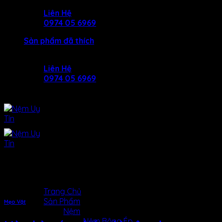
Skip
Liên Hệ
to
0974 05 6969
content
Sản phẩm đã thích
Liên Hệ
0974 05 6969
Tag Archives:
drap thun
siêu lạnh
MENU
MENU
Trang Chủ
Sản Phẩm
Mẹo Vặt
Nệm
Nệm Bông Ép