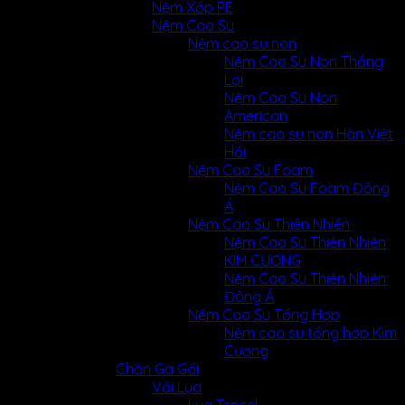
Nệm Xốp PE
Nệm Cao Su
Nệm cao su non
Nệm Cao Su Non Thắng
Lợi
Nệm Cao Su Non
American
Nệm cao su non Hàn Việt
Hải
Nệm Cao Su Foam
Nệm Cao Su Foam Đông
Á
Nệm Cao Su Thiên Nhiên
Nệm Cao Su Thiên Nhiên
KIM CƯƠNG
Nệm Cao Su Thiên Nhiên
Đông Á
Nệm Cao Su Tổng Hợp
Nệm cao su tổng hợp Kim
Cương
Chăn Ga Gối
Vải Lụa