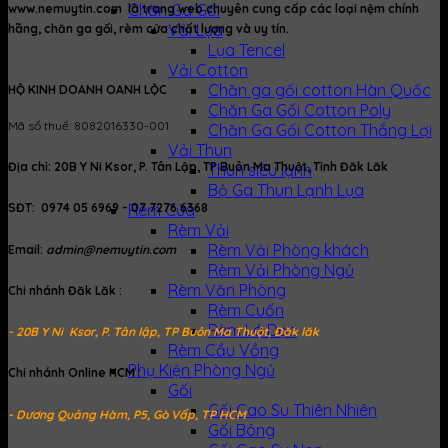
Chăn Ga Gối
www.nemuytin.com là trang web chuyên cung cấp các loại nệm chính
Vải Lụa
hãng, chăn ga gối, rèm cửa chất lượng và uy tín.
Lụa Tencel
Vải Cotton
Chăn ga gối cotton Hàn Quốc
HỘ KINH DOANH OANH LỘC
Chăn Ga Gối Cotton Poly
Mã số thuế: 8082016330-001
Chăn Ga Gối Cotton Thắng Lợi
Vải Thun
Địa chỉ: 20B Y Ni Ksor, P. Tân Lập, TP Buôn Ma Thuột, Tỉnh Đăk Lăk
Thun siêu lạnh
Bộ Ga Thun Lạnh Lụa
Rèm Cửa
SĐT: 0974 05 6969 - 07 7276 6368
Rèm Vải
Rèm Vải Phòng khách
Email:
admin@nemuytin.com
Rèm Vải Phòng Ngủ
Rèm Văn Phòng
Chi nhánh Đăk Lăk :
Rèm Cuốn
Rèm Lá Dọc
- 20B Y Ni Ksor, P. Tân lập, TP Buôn Ma Thuột, Đăk lăk
Rèm Cầu Vồng
Phụ Kiện Phòng Ngủ
Chi nhánh Online HCM :
Gối
Gối Cao Su Thiên Nhiên
- Dương Quảng Hàm, P5, Gò Vấp, TP HCM
Gối Bông