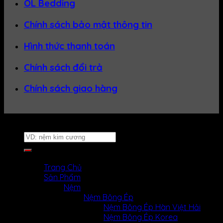
OL Bedding
Chính sách bảo mật thông tin
Hình thức thanh toán
Chính sách đổi trả
Chính sách giao hàng
Website thuộc về
Nệm Uy Tín
Tìm
kiếm:
MENU
MENU
Trang Chủ
Sản Phẩm
Nệm
Nệm Bông Ép
Nệm Bông Ép Hàn Việt Hải
Nệm Bông Ép Korea