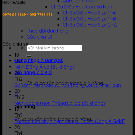
Gối Cao Su Non
Hotline/Zalo:
Chiếu Điều Hòa Cao Su Non
Chiếu Điều Hòa Size 1m6
0974 05 6969 - 093 7766 436
Chiếu Điều Hòa Size 1m8
Chiếu Điều Hòa Size 2m2
Theo dõi đơn hàng
Góc chia sẻ
Góc chia sẻ
Tìm
kiếm:
18
Đăng nhập / Đăng ký
Th7
Nệm Đông Á có tốt không?
Giỏ hàng /
0
₫
0
28
Th2
Chưa có sản phẩm trong giỏ hàng.
So sánh nệm cao su non Thắng Lợi và American
28
0
Th12
Nệm cao su non Thắng Lợi có tốt không?
Giỏ hàng
19
Th9
Chưa có sản phẩm trong giỏ hàng.
Tại sao nên chọn nệm cao su Foam Đông Á Gold?
20
Th4