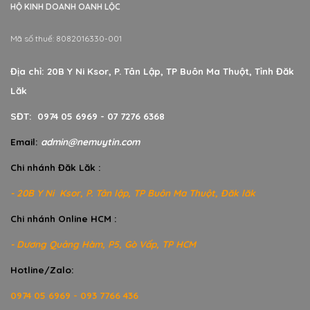
HỘ KINH DOANH OANH LỘC
Mã số thuế: 8082016330-001
Địa chỉ: 20B Y Ni Ksor, P. Tân Lập, TP Buôn Ma Thuột, Tỉnh Đăk
Lăk
SĐT: 0974 05 6969 - 07 7276 6368
Email:
admin@nemuytin.com
Chi nhánh Đăk Lăk :
- 20B Y Ni Ksor, P. Tân lập, TP Buôn Ma Thuột, Đăk lăk
Chi nhánh Online HCM :
- Dương Quảng Hàm, P5, Gò Vấp, TP HCM
Hotline/Zalo:
0974 05 6969 - 093 7766 436