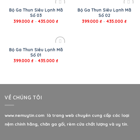
Bộ Ga Thun Siêu Lạnh Mã
Bộ Ga Thun Siêu Lạnh Mã
Số 03
Số 02
399.000
₫
–
435.000
₫
399.000
₫
–
435.000
₫
Bộ Ga Thun Siêu Lạnh Mã
Số 01
399.000
₫
–
435.000
₫
VỀ CHÚNG TÔI
www.nemuytin.com là trang web chuyên cung cấp các loại
nệm chính hãng, chăn ga gối, rèm cửa chất lượng và uy tín.