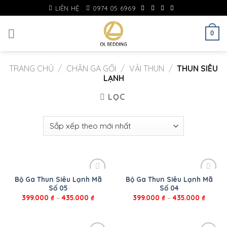
Skip
LIÊN HỆ
0974 05 6969
to
content
0
TRANG CHỦ
/
CHĂN GA GỐI
/
VẢI THUN
/
THUN SIÊU
LẠNH
LỌC
Bộ Ga Thun Siêu Lạnh Mã
Bộ Ga Thun Siêu Lạnh Mã
Số 05
Số 04
399.000
₫
–
435.000
₫
399.000
₫
–
435.000
₫