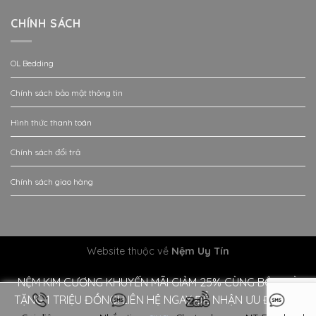
CHÍNH SÁCH
OL Bedding
Chính sách bảo mật thông tin
Hình thức thanh toán
Chính sách đổi trả
Chính sách giao hàng
Website thuộc về
Nệm Uy Tín
NỆM KIM CƯƠNG KHUYẾN MÃI GIẢM 25% CÙNG BỘ QUÀ
TẶNG 1 TRIỆU ĐỒNG! LIÊN HỆ NGAY ĐỂ NHẬN ƯU ĐÃI!!
Bỏ