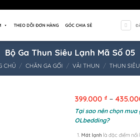
M
THEO DÕI ĐƠN HÀNG
GÓC CHIA SẺ
Đ
Bộ Ga Thun Siêu Lạnh Mã Số 05
G CHỦ
/
CHĂN GA GỐI
/
VẢI THUN
/
THUN SIÊ
399.000
₫
–
435.0
Tại sao nên chọn mua 
OLbedding?
Mát lạnh
là đặc điểm nổi