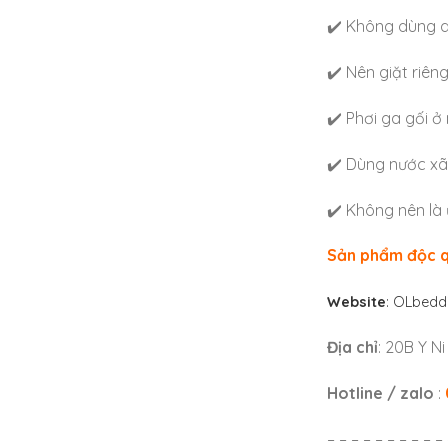
✔️ Không dùng d
✔️ Nên giặt riêng
✔️ Phơi ga gối ở 
✔️ Dùng nước xã 
✔️ Không nên là 
Sản phẩm độc 
Website
: OLbedd
Địa chỉ
: 20B Y N
Hotline / zalo
:
– – – – – – – – – – 