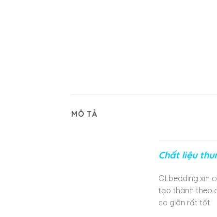
MÔ TẢ
Chất liệu thu
OLbedding xin c
tạo thành theo c
co giãn rất tốt.