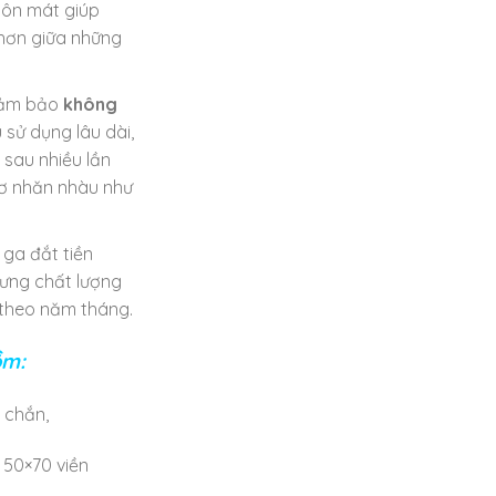
uôn mát giúp
hơn giữa những
đảm bảo
không
 sử dụng lâu dài,
sau nhiều lần
sơ nhăn nhàu như
 ga đắt tiền
hưng chất lượng
theo năm tháng.
ồm:
 chắn,
 50×70 viền