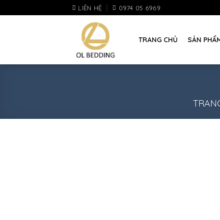
Skip
LIÊN HỆ
0974 05 6969
to
content
TRANG CHỦ
SẢN PHẨ
TRAN