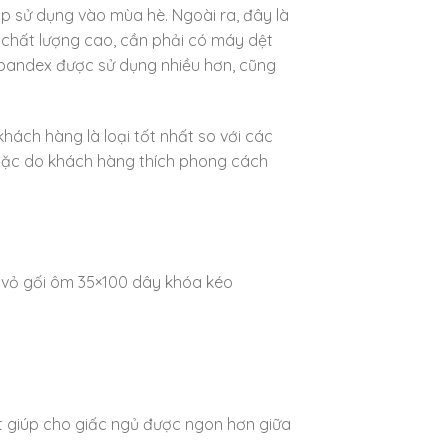
p sử dụng vào mùa hè. Ngoài ra, đây là
t chất lượng cao, cần phải có máy dệt
ợi spandex được sử dụng nhiều hơn, cũng
hách hàng là loại tốt nhất so với các
hoặc do khách hàng thích phong cách
1 vỏ gối ôm 35×100 dây khóa kéo
t giúp cho giấc ngủ được ngon hơn giữa