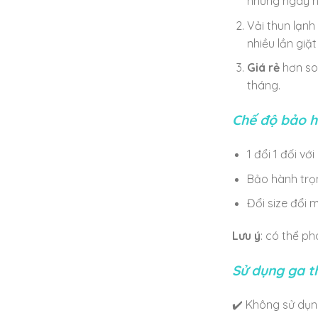
những ngày h
Vải thun lạn
nhiều lần giặ
Giá rẻ
hơn so 
tháng.
Chế độ bảo h
1 đổi 1 đối vớ
Bảo hành trọ
Đổi size đổi 
Lưu ý
: có thể ph
Sử dụng ga t
✔️ Không sử dụn