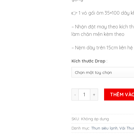
👉
1 vỏ gối ôm 35×100 dây 
– Nhận đặt may theo kích t
làm chăn mền kèm theo
– Nệm dày trên 15cm liên hệ
Kích thước Drap
:
Bộ Ga Thun Siêu Lạnh Mã Số 
THÊM VÀO
SKU:
Không áp dụng
Danh mục:
Thun siêu lạnh
,
Vải Thu