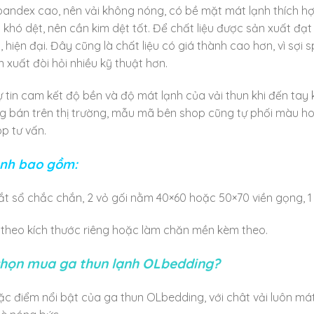
pandex cao, nên vải không nóng, có bề mặt mát lạnh thích hợ
t khó dệt, nên cần kim dệt tốt. Để chất liệu được sản xuất đạ
ến, hiện đại. Đây cũng là chất liệu có giá thành cao hơn, vì s
n xuất đòi hỏi nhiều kỹ thuật hơn.
 tin cam kết độ bền và độ mát lạnh của vải thun khi đến tay k
ng bán trên thị trường, mẫu mã bên shop cũng tự phối màu 
p tư vấn.
ạnh bao gồm:
vắt sổ chắc chắn, 2 vỏ gối nằm 40×60 hoặc 50×70 viền gọng, 
theo kích thước riêng hoặc làm chăn mền kèm theo.
chọn mua ga thun lạnh OLbedding?
ặc điểm nổi bật của ga thun OLbedding, với chât vải luôn má