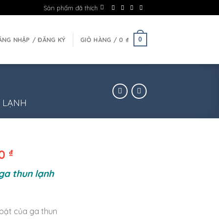
Sản phẩm đã thích
0
ĂNG NHẬP / ĐĂNG KÝ
GIỎ HÀNG /
0
₫
U LẠNH
00
₫
ga thun lạnh
 bật của ga thun