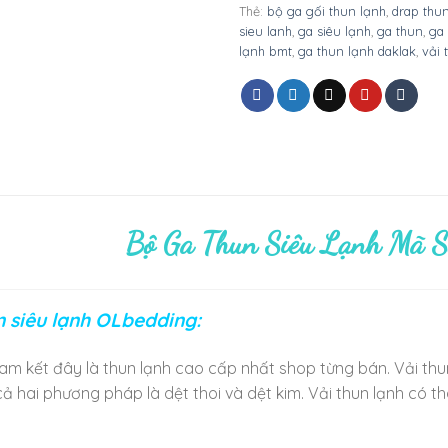
Thẻ:
bộ ga gối thun lạnh
,
drap thu
sieu lanh
,
ga siêu lạnh
,
ga thun
,
ga 
lạnh bmt
,
ga thun lạnh daklak
,
vải 
Bộ Ga Thun Siêu Lạnh Mã 
n siêu lạnh OLbedding:
am kết đây là thun lạnh cao cấp nhất shop từng bán. Vải thun
ả hai phương pháp là dệt thoi và dệt kim. Vải thun lạnh có 