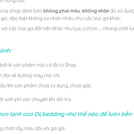
è nóng bức.
h của shop đảm bảo
không phai màu
,
không nhăn
dù sử dụng
t giũ, đặc biệt không sơ nhăn nhàu như các loại ga khác.
với các loại ga đắt tiền khác như lụa, cotton …..nhưng chất
ành:
i bất kì sản phẩm nào có lỗi từ Shop
n đời về đường may mũi chỉ.
mẫu khi sản phẩm chưa sử dụng, chưa giặt.
át sinh phí vận chuyển khi đổi trả.
hun lạnh của OLbedding như thế nào để luôn bền
g chất tẩy màu đối với ga gối