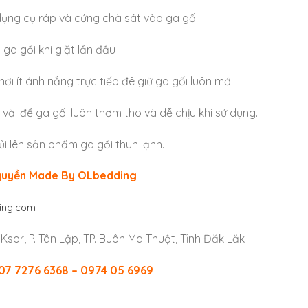
ụng cụ ráp và cứng chà sát vào ga gối
 ga gối khi giặt lần đầu
nơi ít ánh nắng trực tiếp đê giữ ga gối luôn mới.
vải để ga gối luôn thơm tho và dễ chịu khi sử dụng.
ủi lên sản phẩm ga gối thun lạnh.
quyền Made By OLbedding
ing.com
i Ksor, P. Tân Lập, TP. Buôn Ma Thuột, Tỉnh Đăk Lăk
07 7276 6368 – 0974 05 6969
– – – – – – – – – – – – – – – – – – – – – – – – – – –