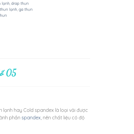
n lạnh
,
drap thun
thun lạnh
,
ga thun
thun
Số 05
 lạnh hay Cold spandex là loại vải được
thành phần
spandex
, nên chất liệu có độ