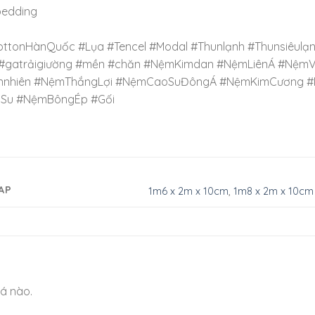
bedding
ottonHànQuốc #Lụa #Tencel #Modal #Thunlạnh #Thunsiêulạ
#gatrảigiường #mền #chăn #NệmKimdan #NệmLiênÁ #Nệ
nnhiên #NệmThắngLợi #NệmCaoSuĐôngÁ #NệmKimCương #
Su #NệmBôngÉp #Gối
AP
1m6 x 2m x 10cm
,
1m8 x 2m x 10cm
á nào.