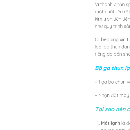
Vì thành phần s
một chất liệu rấ
kim tròn tiên ti
như quy trình sả
OLbedding xin tự
loại ga thun đa
riêng do bên sho
Bộ ga thun l
– 1 ga bo chun 
– Nhận đặt may 
Tại sao nên 
Mát lạnh
là đ