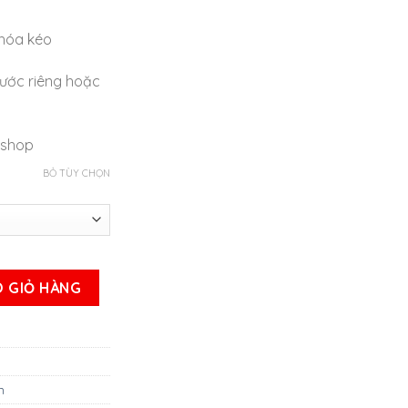
khóa kéo
hước riêng hoặc
 shop
BỎ TÙY CHỌN
05 số lượng
 GIỎ HÀNG
n