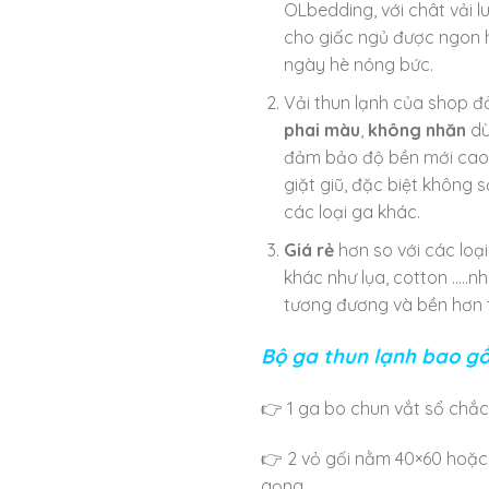
OLbedding, với chât vải l
cho giấc ngủ được ngon 
ngày hè nóng bức.
Vải thun lạnh của shop 
phai màu
,
không nhăn
dù
đảm bảo độ bền mới cao 
giặt giũ, đặc biệt không 
các loại ga khác.
Giá rẻ
hơn so với các loại
khác như lụa, cotton …..n
tương đương và bền hơn 
Bộ ga thun lạnh bao g
👉
1 ga bo chun vắt sổ chắc
👉
2 vỏ gối nằm 40×60 hoặc
gọng