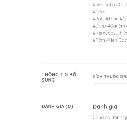
#nemuytin #OL
#Nệm
#Poly #Thun #C
#Drap #Ganệm 
#Nệmcaosuthiê
#Rèm #NệmCao
THÔNG TIN BỔ
KÍCH THƯỚC DR
SUNG
Đánh giá
ĐÁNH GIÁ (0)
Chưa có đánh gi