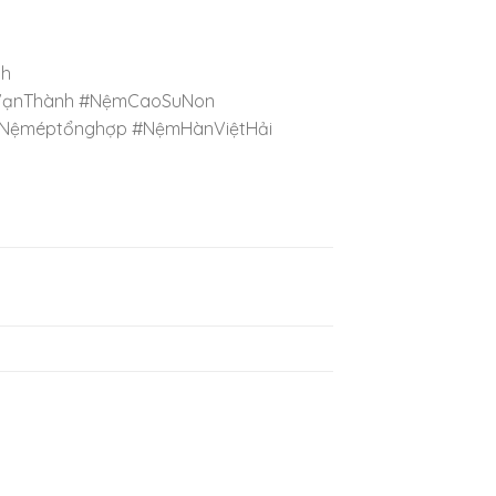
nh
mVạnThành #NệmCaoSuNon
Nệméptổnghợp #NệmHànViệtHải