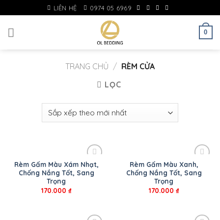
Skip
LIÊN HỆ
0974 05 6969
to
content
0
TRANG CHỦ
/
RÈM CỬA
LỌC
Rèm Gấm Màu Xám Nhạt,
Rèm Gấm Màu Xanh,
Chống Nắng Tốt, Sang
Chống Nắng Tốt, Sang
Trọng
Trọng
170.000
₫
170.000
₫