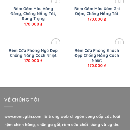
Rèm Gấm Màu Vàng
Rèm Gấm Màu Xám Ghi
Đồng, Chống Nắng Tốt,
Đậm, Chống Nắng Tốt
Sang Trọng
170.000
₫
170.000
₫
Rèm Cửa Phòng Ngủ Đẹp
Rèm Cửa Phòng Khách
Chống Nắng Cách Nhiệt
Đẹp Chống Nắng Cách
Nhiệt
170.000
₫
170.000
₫
VỀ CHÚNG TÔI
www.nemuytin.com là trang web chuyên cung cấp các loại
nệm chính hãng, chăn ga gối, rèm cửa chất lượng và uy tín.