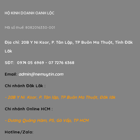
HỘ KINH DOANH OANH LỘC
Mã số thuế: 8082016330-001
Địa chỉ: 20B Y Ni Ksor, P. Tân Lập, TP Buôn Ma Thuột, Tỉnh Đăk
Lăk
SĐT: 0974 05 6969 - 07 7276 6368
Email:
admin@nemuytin.com
Chi nhánh Đăk Lăk :
- 20B Y Ni Ksor, P. Tân lập, TP Buôn Ma Thuột, Đăk lăk
Chi nhánh Online HCM :
- Dương Quảng Hàm, P5, Gò Vấp, TP HCM
Hotline/Zalo: