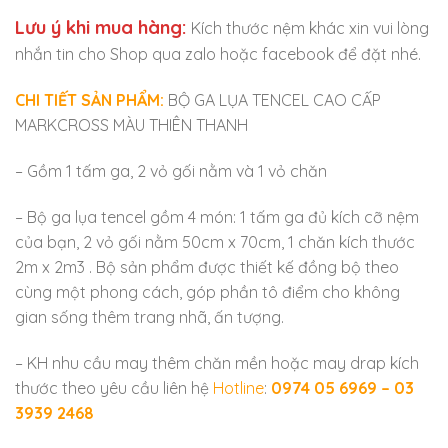
Lưu ý khi mua hàng:
Kích thước nệm khác xin vui lòng
nhắn tin cho Shop qua zalo hoặc facebook để đặt nhé.
CHI TIẾT SẢN PHẨM:
BỘ GA LỤA TENCEL CAO CẤP
MARKCROSS MÀU THIÊN THANH
– Gồm 1 tấm ga, 2 vỏ gối nằm và 1 vỏ chăn
– Bộ ga lụa tencel gồm 4 món: 1 tấm ga đủ kích cỡ nệm
của bạn, 2 vỏ gối nằm 50cm x 70cm, 1 chăn kích thước
2m x 2m3 . Bộ sản phẩm được thiết kế đồng bộ theo
cùng một phong cách, góp phần tô điểm cho không
gian sống thêm trang nhã, ấn tượng.
– KH nhu cầu may thêm chăn mền hoặc may drap kích
thước theo yêu cầu liên hệ
Hotline
:
0974 05 6969 – 03
3939 2468