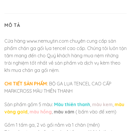
MÔ TẢ
Cửa hàng www.nemuytin.com chuyên cung cấp sản
phẩm chăn ga gối lụa tencel cao cấp. Chúng tôi luôn tận
tâm mang đến cho Quý khách hàng mua nệm những
trải nghiệm tốt nhất về sản phẩm và dịch vụ kèm theo
khi mua chăn ga gối nệm.
CHI TIẾT SẢN PHẨM:
BỘ GA LỤA TENCEL CAO CẤP
MARKCROSS MÀU THIÊN THANH
Sản phẩm gồm 5 màu:
Màu thiên thanh
,
màu kem
,
màu
vàng gold
,
màu hồng
,
màu xám
( bấm vào để xem)
Gồm 1 tấm ga, 2 vỏ gối nằm và 1 chăn (mền)