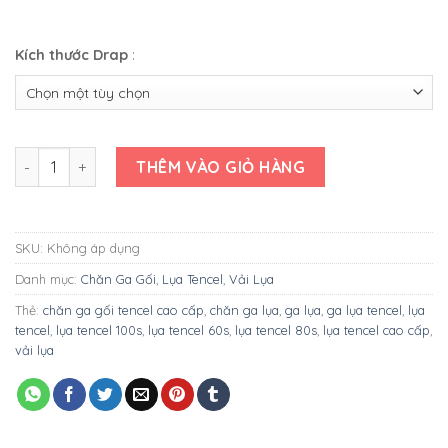
Kích thước Drap
:
BỘ GA LỤA TENCEL CAO CẤP MARKCROSS MÀU THIÊN THANH s
THÊM VÀO GIỎ HÀNG
SKU:
Không áp dụng
Danh mục:
Chăn Ga Gối
,
Lụa Tencel
,
Vải Lụa
Thẻ:
chăn ga gối tencel cao cấp
,
chăn ga lụa
,
ga lụa
,
ga lụa tencel
,
lụa
tencel
,
lụa tencel 100s
,
lụa tencel 60s
,
lụa tencel 80s
,
lụa tencel cao cấp
,
vải lụa