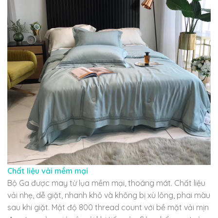
Chất liệu vải mềm mại
Bộ Ga được may từ lụa mềm mại, thoáng mát. Chất liệu
vải nhẹ, dễ giặt, nhanh khô và không bị xù lông, phai màu
sau khi giặt. Mật độ 800 thread count với bề mặt vải mịn