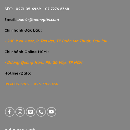
SĐT: 0974 05 6969 - 07 7276 6368
Email:
admin@nemuytin.com
Chi nhánh Đăk Lăk :
- 20B Y Ni Ksor, P. Tân lập, TP Buôn Ma Thuột, Đăk lăk
Chi nhánh Online HCM :
- Dương Quảng Hàm, P5, Gò Vấp, TP HCM
Hotline/Zalo:
0974 05 6969 - 093 7766 436