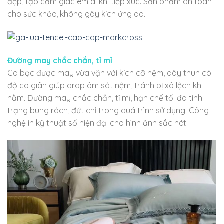
đẹp, tạo cảm giác êm ái khi tiếp xúc. Sản phẩm an toàn
cho sức khỏe, không gây kích ứng da.
Đường may chắc chắn, tỉ mỉ
Ga bọc được may vừa vặn với kích cỡ nệm, dây thun có
độ co giãn giúp drap ôm sát nệm, tránh bị xô lệch khi
nằm. Đường may chắc chắn, tỉ mỉ, hạn chế tối đa tình
trạng bung rách, đứt chỉ trong quá trình sử dụng. Công
nghệ in kỹ thuật số hiện đại cho hình ảnh sắc nét.