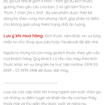
Bộ ga lụa tencel gồm 4 món: 1 tấm ga đủ kích thước
giường theo yêu cầu của bạn, 2 vỏ gối nằm 50cm x
70cm, 1 chăn 2m x 2m3 . Bộ sản phẩm được thiết kế
đồng bộ theo cùng một phong cách, góp phần tô điểm
cho không gian sống thêm trang nhã, ấn tượng.
Lưu ý khi mua hàng:
Kích thước nệm khác xin vui lòng
nhắn tin cho Shop qua zalo hoặc facebook để đặt nhé.
Ngoài ra chúng tôi còn may ga kích thước theo yêu cầu
của khách hàng. Quý khách có nhu cầu may theo kích
thước khác xin vui lòng liên hệ trực tiếp Hotline: 0974 05
6969 – 03 3939 2468 để được đặt may.
_____________________
Loại vải cao cấp nhất nhì trong ngành sản xuất chăn ga
với những ưu điểm tuyệt vời khiến làn da của bạn thấy
thoải mái và thư giãn như được vuốt ve nâng niu.