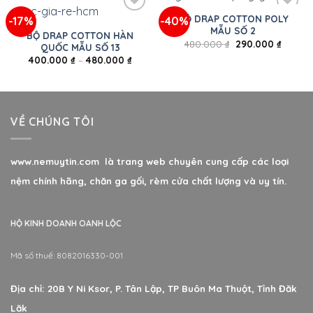
BỘ DRAP COTTON POLY
-17%
-40%
MẪU SỐ 2
BỘ DRAP COTTON HÀN
480.000
₫
290.000
₫
QUỐC MẪU SỐ 13
400.000
₫
–
480.000
₫
VỀ CHÚNG TÔI
www.nemuytin.com là trang web chuyên cung cấp các loại
nệm chính hãng, chăn ga gối, rèm cửa chất lượng và uy tín.
HỘ KINH DOANH OANH LỘC
Mã số thuế: 8082016330-001
Địa chỉ: 20B Y Ni Ksor, P. Tân Lập, TP Buôn Ma Thuột, Tỉnh Đăk
Lăk