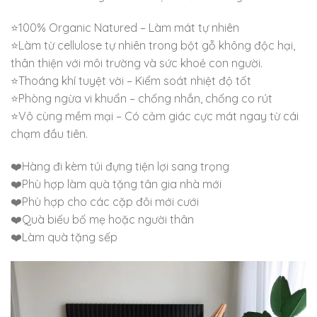
⭐100% Organic Natured – Làm mát tự nhiên
⭐Làm từ cellulose tự nhiên trong bột gỗ không độc hại,
thân thiện với môi trường và sức khoẻ con người.
⭐Thoáng khí tuyệt vời – Kiểm soát nhiệt độ tốt
⭐Phòng ngừa vi khuẩn – chống nhắn, chống co rút
⭐Vô cùng mềm mại – Có cảm giác cực mát ngay từ cái
chạm đầu tiên.
❤️Hàng đi kèm túi đựng tiện lợi sang trọng
❤️Phù hợp làm quà tặng tân gia nhà mới
❤️Phù hợp cho các cặp đôi mới cưới
❤️Quà biếu bố mẹ hoặc người thân
❤️Làm quà tặng sếp