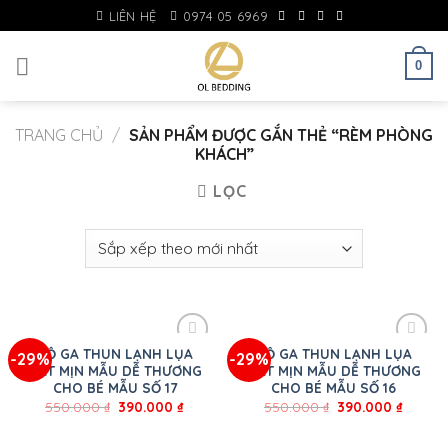
Skip
LIÊN HỆ
0974 05 6969
to
content
0
TRANG CHỦ
/
SẢN PHẨM ĐƯỢC GẮN THẺ “RÈM PHÒNG
KHÁCH”
LỌC
BỘ GA THUN LẠNH LỤA
BỘ GA THUN LẠNH LỤA
-29%
-29%
MÁT MỊN MẪU DỄ THƯƠNG
MÁT MỊN MẪU DỄ THƯƠNG
CHO BÉ MẪU SỐ 17
CHO BÉ MẪU SỐ 16
550.000
₫
390.000
₫
550.000
₫
390.000
₫