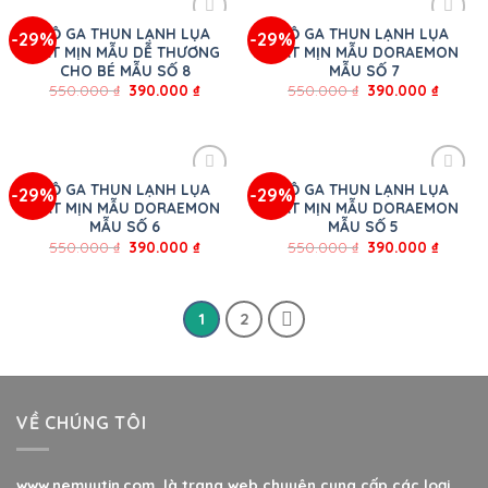
BỘ GA THUN LẠNH LỤA
BỘ GA THUN LẠNH LỤA
-29%
-29%
MÁT MỊN MẪU DỄ THƯƠNG
MÁT MỊN MẪU DORAEMON
CHO BÉ MẪU SỐ 8
MẪU SỐ 7
550.000
₫
390.000
₫
550.000
₫
390.000
₫
BỘ GA THUN LẠNH LỤA
BỘ GA THUN LẠNH LỤA
-29%
-29%
MÁT MỊN MẪU DORAEMON
MÁT MỊN MẪU DORAEMON
MẪU SỐ 6
MẪU SỐ 5
550.000
₫
390.000
₫
550.000
₫
390.000
₫
1
2
VỀ CHÚNG TÔI
www.nemuytin.com là trang web chuyên cung cấp các loại