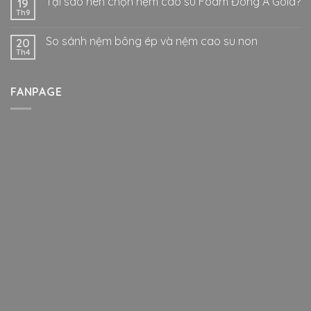
Tại sao nên chọn nệm cao su Foam Đông Á Gold?
19
Th9
So sánh nệm bông ép và nệm cao su non
20
Th4
FANPAGE