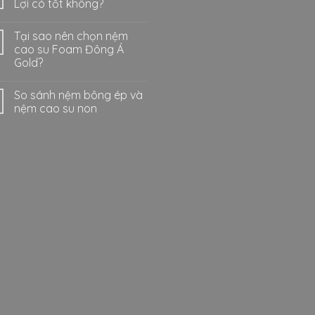
Lợi có tốt không?
Tại sao nên chọn nệm
cao su Foam Đông Á
Gold?
So sánh nệm bông ép và
nệm cao su non