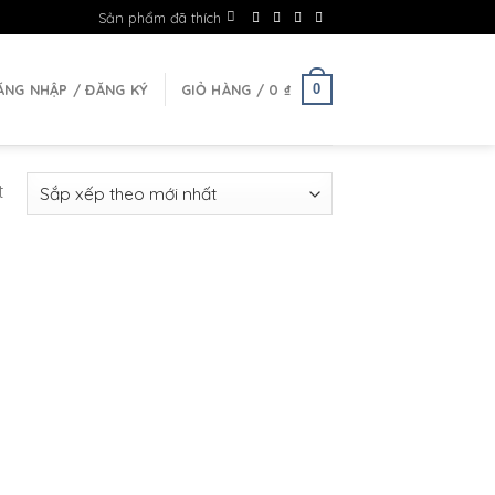
Sản phẩm đã thích
0
ĂNG NHẬP / ĐĂNG KÝ
GIỎ HÀNG /
0
₫
t