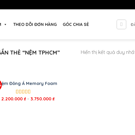
M
THEO DÕI ĐƠN HÀNG
GÓC CHIA SẺ
Đ
ẮN THẺ “NỆM TPHCM”
Hiển thị kết quả duy nhấ
Nệm Đông Á Memory Foam
%
2.200.000
₫
–
3.750.000
₫
Được xếp
hạng
5.00
5
sao