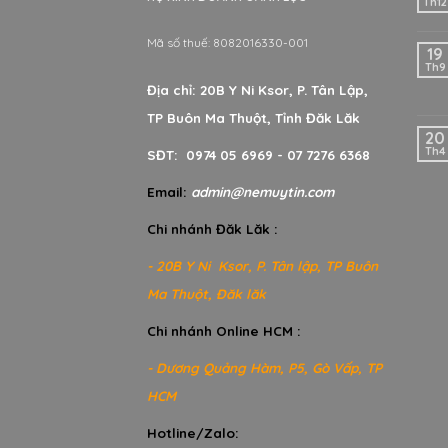
Th12
Mã số thuế: 8082016330-001
19
Th9
Địa chỉ: 20B Y Ni Ksor, P. Tân Lập,
TP Buôn Ma Thuột, Tỉnh Đăk Lăk
20
Th4
SĐT: 0974 05 6969 - 07 7276 6368
Email:
admin@nemuytin.com
Chi nhánh Đăk Lăk :
- 20B Y Ni Ksor, P. Tân lập, TP Buôn
Ma Thuột, Đăk lăk
Chi nhánh Online HCM :
- Dương Quảng Hàm, P5, Gò Vấp, TP
HCM
Hotline/Zalo: