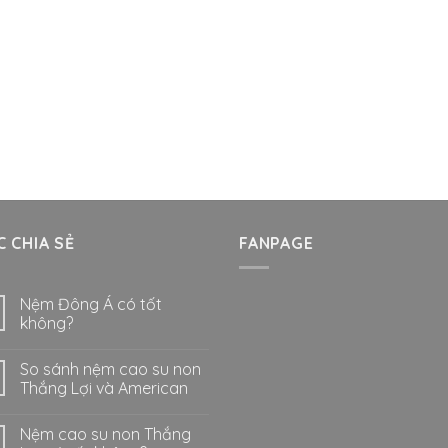
 CHIA SẺ
FANPAGE
Nệm Đông Á có tốt
không?
So sánh nệm cao su non
Thắng Lợi và American
Nệm cao su non Thắng