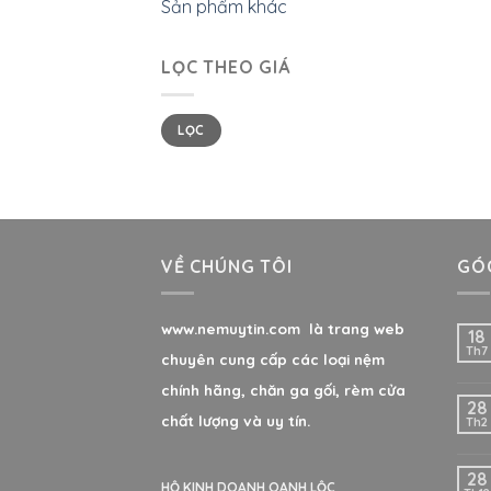
Sản phẩm khác
LỌC THEO GIÁ
LỌC
VỀ CHÚNG TÔI
GÓC
www.nemuytin.com là trang web
18
Th7
chuyên cung cấp các loại nệm
chính hãng, chăn ga gối, rèm cửa
28
chất lượng và uy tín.
Th2
28
HỘ KINH DOANH OANH LỘC