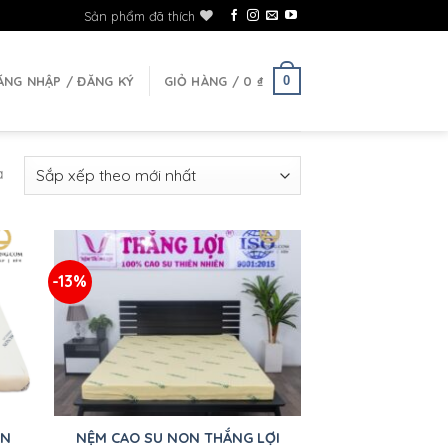
Sản phẩm đã thích
0
ĂNG NHẬP / ĐĂNG KÝ
GIỎ HÀNG /
0
₫
ả
-13%
hêm
Thêm
vào
vào
sản
sản
hẩm
phẩm
yêu
yêu
hích
thích
+
AN
NỆM CAO SU NON THẮNG LỢI