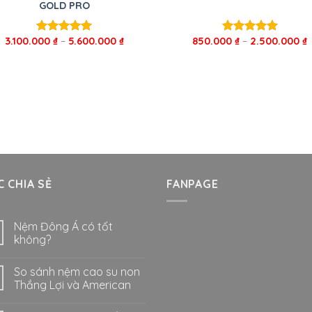
GOLD PRO
3.100.000
₫
–
5.600.000
₫
850.000
₫
–
2.500.000
₫
Được xếp
Được xếp
hạng
5.00
hạng
5.00
5 sao
5 sao
 CHIA SẺ
FANPAGE
Nệm Đông Á có tốt
không?
So sánh nệm cao su non
Thắng Lợi và American