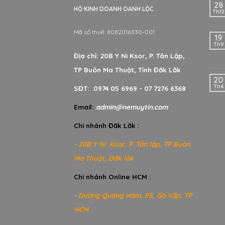
28
HỘ KINH DOANH OANH LỘC
Th12
Mã số thuế: 8082016330-001
19
Th9
Địa chỉ: 20B Y Ni Ksor, P. Tân Lập,
TP Buôn Ma Thuột, Tỉnh Đăk Lăk
20
Th4
SĐT: 0974 05 6969 - 07 7276 6368
Email:
admin@nemuytin.com
Chi nhánh Đăk Lăk :
- 20B Y Ni Ksor, P. Tân lập, TP Buôn
Ma Thuột, Đăk lăk
Chi nhánh Online HCM :
- Dương Quảng Hàm, P5, Gò Vấp, TP
HCM