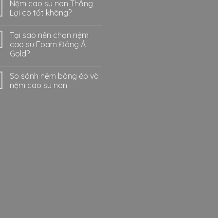
Nệm cao su non Thắng
Lợi có tốt không?
Tại sao nên chọn nệm
cao su Foam Đông Á
Gold?
So sánh nệm bông ép và
nệm cao su non