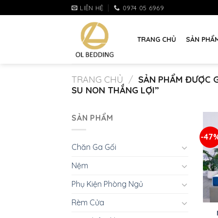
Skip
LIÊN HỆ
0974 05 6969
to
content
TRANG CHỦ
SẢN PHẨ
TRANG CHỦ
/
SẢN PHẨM ĐƯỢC G
SU NON THẮNG LỢI”
SẢN PHẨM
-47
Chăn Ga Gối
Nệm
Phụ Kiện Phòng Ngủ
+
Rèm Cửa