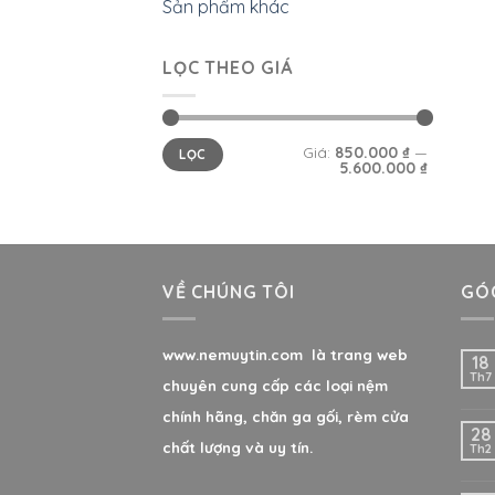
Sản phẩm khác
LỌC THEO GIÁ
Giá:
850.000 ₫
—
LỌC
5.600.000 ₫
VỀ CHÚNG TÔI
GÓC
www.nemuytin.com là trang web
18
Th7
chuyên cung cấp các loại nệm
chính hãng, chăn ga gối, rèm cửa
28
chất lượng và uy tín.
Th2