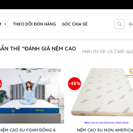
M
THEO DÕI ĐƠN HÀNG
GÓC CHIA SẺ
Đ
ẮN THẺ “ĐÁNH GIÁ NỆM CAO
Hiển thị tất cả 3 kết qu
%
-48%
Thêm
T
vào
sản
phẩm
p
yêu
thích
t
+
NỆM CAO SU FOAM ĐÔNG Á
NỆM CAO SU NON AMERIC