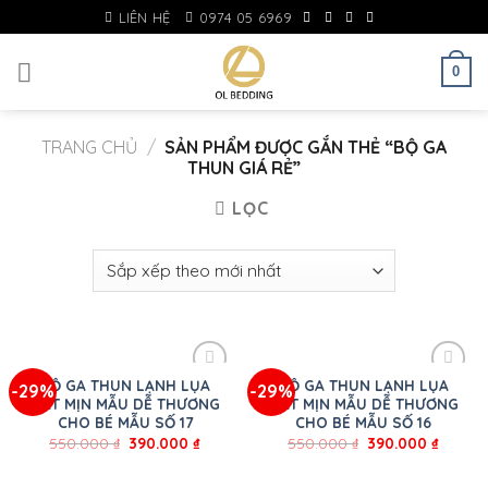
Skip
LIÊN HỆ
0974 05 6969
to
content
0
TRANG CHỦ
/
SẢN PHẨM ĐƯỢC GẮN THẺ “BỘ GA
THUN GIÁ RẺ”
LỌC
BỘ GA THUN LẠNH LỤA
BỘ GA THUN LẠNH LỤA
-29%
-29%
MÁT MỊN MẪU DỄ THƯƠNG
MÁT MỊN MẪU DỄ THƯƠNG
CHO BÉ MẪU SỐ 17
CHO BÉ MẪU SỐ 16
550.000
₫
390.000
₫
550.000
₫
390.000
₫