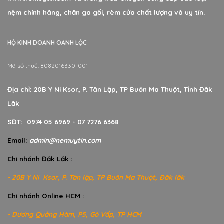
nệm chính hãng, chăn ga gối, rèm cửa chất lượng và uy tín.
HỘ KINH DOANH OANH LỘC
Mã số thuế: 8082016330-001
Địa chỉ: 20B Y Ni Ksor, P. Tân Lập, TP Buôn Ma Thuột, Tỉnh Đăk
Lăk
SĐT: 0974 05 6969 - 07 7276 6368
Email:
admin@nemuytin.com
Chi nhánh Đăk Lăk :
- 20B Y Ni Ksor, P. Tân lập, TP Buôn Ma Thuột, Đăk lăk
Chi nhánh Online HCM :
- Dương Quảng Hàm, P5, Gò Vấp, TP HCM