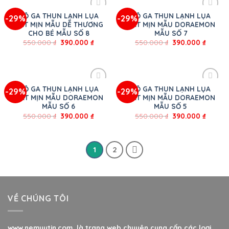
BỘ GA THUN LẠNH LỤA
BỘ GA THUN LẠNH LỤA
-29%
-29%
MÁT MỊN MẪU DỄ THƯƠNG
MÁT MỊN MẪU DORAEMON
CHO BÉ MẪU SỐ 8
MẪU SỐ 7
550.000
₫
390.000
₫
550.000
₫
390.000
₫
BỘ GA THUN LẠNH LỤA
BỘ GA THUN LẠNH LỤA
-29%
-29%
MÁT MỊN MẪU DORAEMON
MÁT MỊN MẪU DORAEMON
MẪU SỐ 6
MẪU SỐ 5
550.000
₫
390.000
₫
550.000
₫
390.000
₫
1
2
VỀ CHÚNG TÔI
www.nemuytin.com là trang web chuyên cung cấp các loại