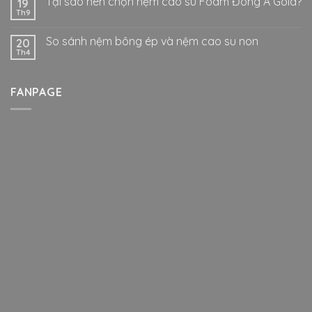
Tại sao nên chọn nệm cao su Foam Đông Á Gold?
19
Th9
So sánh nệm bông ép và nệm cao su non
20
Th4
FANPAGE