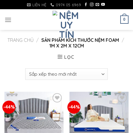
Skip
LIÊN HỆ
0974 05 6969
to
content
0
TRANG CHỦ
/
SẢN PHẨM KÍCH THƯỚC NỆM FOAM
/
1M X 2M X 12CM
LỌC
-44%
-44%