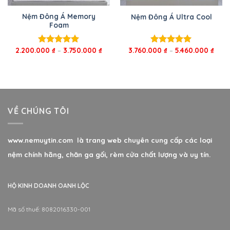
Nệm Đông Á Memory
Nệm Đông Á Ultra Cool
Foam
2.200.000
₫
–
3.750.000
₫
3.760.000
₫
–
5.460.000
₫
Được xếp
Được xếp
hạng
5.00
hạng
5.00
5 sao
5 sao
VỀ CHÚNG TÔI
www.nemuytin.com là trang web chuyên cung cấp các loại
nệm chính hãng, chăn ga gối, rèm cửa chất lượng và uy tín.
HỘ KINH DOANH OANH LỘC
Mã số thuế: 8082016330-001