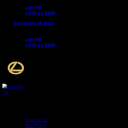
Skip
Liên Hệ
to
0974 05 6969
content
Sản phẩm đã thích
Liên Hệ
0974 05 6969
MENU
MENU
Trang Chủ
Sản Phẩm