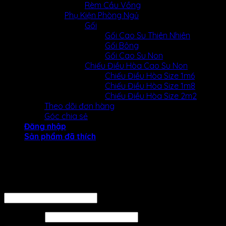
Rèm Cầu Vồng
Phụ Kiện Phòng Ngủ
Gối
Gối Cao Su Thiên Nhiên
Gối Bông
Gối Cao Su Non
Chiếu Điều Hòa Cao Su Non
Chiếu Điều Hòa Size 1m6
Chiếu Điều Hòa Size 1m8
Chiếu Điều Hòa Size 2m2
Theo dõi đơn hàng
Góc chia sẻ
Đăng nhập
Sản phẩm đã thích
Đăng nhập
Tên tài khoản hoặc địa chỉ email
*
Mật khẩu
*