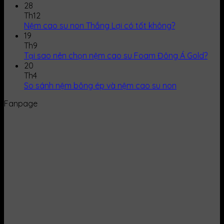
28
Th12
Nệm cao su non Thắng Lợi có tốt không?
19
Th9
Tại sao nên chọn nệm cao su Foam Đông Á Gold?
20
Th4
So sánh nệm bông ép và nệm cao su non
Fanpage