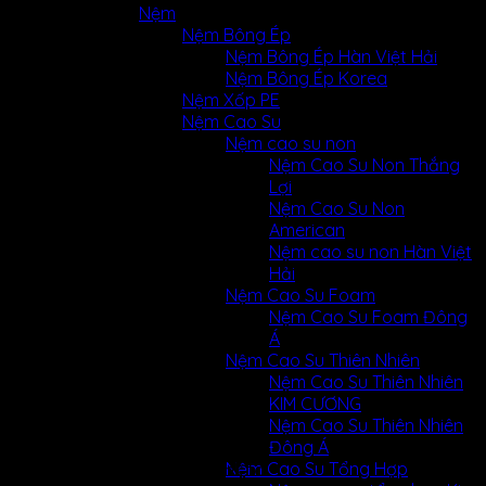
Nệm
Nệm Bông Ép
Nệm Bông Ép Hàn Việt Hải
Nệm Bông Ép Korea
Nệm Xốp PE
Nệm Cao Su
Nệm cao su non
Nệm Cao Su Non Thắng
Lợi
Nệm Cao Su Non
American
Nệm cao su non Hàn Việt
Hải
Nệm Cao Su Foam
Nệm Cao Su Foam Đông
Á
Nệm Cao Su Thiên Nhiên
Pages Element
Nệm Cao Su Thiên Nhiên
KIM CƯƠNG
Nệm Cao Su Thiên Nhiên
Display a list of sub pages of a
Đông Á
selected page in a beautiful way.
Nệm Cao Su Tổng Hợp
Very useful if you need to link to