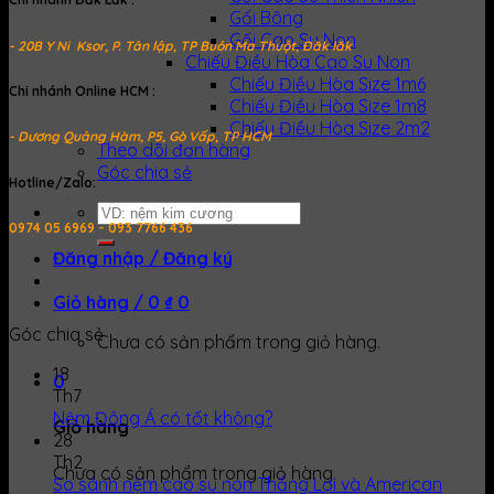
Gối Bông
Gối Cao Su Non
- 20B Y Ni Ksor, P. Tân lập, TP Buôn Ma Thuột, Đăk lăk
Chiếu Điều Hòa Cao Su Non
Chiếu Điều Hòa Size 1m6
Chi nhánh Online HCM :
Chiếu Điều Hòa Size 1m8
Chiếu Điều Hòa Size 2m2
- Dương Quảng Hàm, P5, Gò Vấp, TP HCM
Theo dõi đơn hàng
Góc chia sẻ
Hotline/Zalo:
Tìm
0974 05 6969 - 093 7766 436
kiếm:
Đăng nhập / Đăng ký
Giỏ hàng /
0
₫
0
Góc chia sẻ
Chưa có sản phẩm trong giỏ hàng.
18
0
Th7
Nệm Đông Á có tốt không?
Giỏ hàng
28
Th2
Chưa có sản phẩm trong giỏ hàng.
So sánh nệm cao su non Thắng Lợi và American