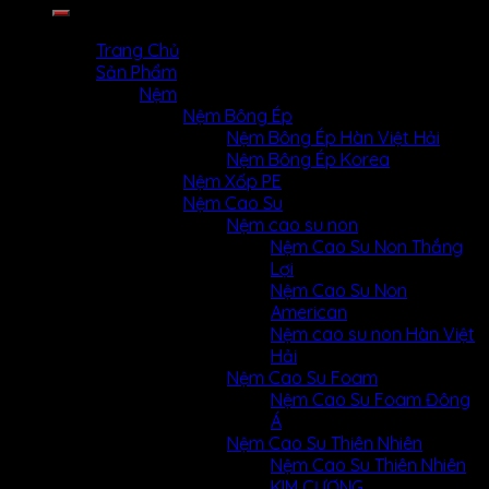
kiếm:
MENU
MENU
Trang Chủ
Sản Phẩm
Nệm
Nệm Bông Ép
Nệm Bông Ép Hàn Việt Hải
Nệm Bông Ép Korea
Nệm Xốp PE
Nệm Cao Su
Nệm cao su non
Nệm Cao Su Non Thắng
Lợi
Nệm Cao Su Non
American
Nệm cao su non Hàn Việt
Hải
Nệm Cao Su Foam
Nệm Cao Su Foam Đông
Á
Nệm Cao Su Thiên Nhiên
Nệm Cao Su Thiên Nhiên
KIM CƯƠNG