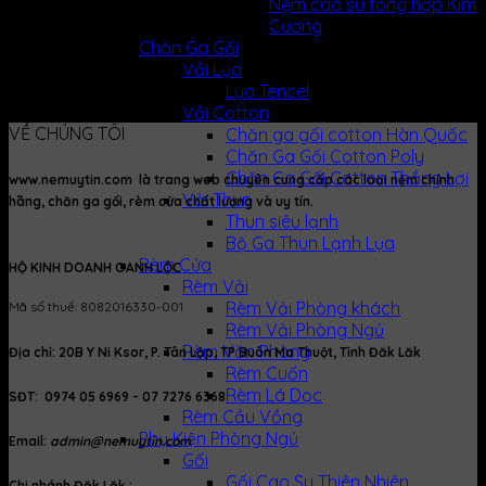
Nệm cao su tổng hợp Kim
sub pages from a parent page.
Cương
Chăn Ga Gối
Default Style
Vải Lụa
Lụa Tencel
Sorry, no pages was found
Vải Cotton
VỀ CHÚNG TÔI
Chăn ga gối cotton Hàn Quốc
Chăn Ga Gối Cotton Poly
Chăn Ga Gối Cotton Thắng Lợi
www.nemuytin.com là trang web chuyên cung cấp các loại nệm chính
Vải Thun
hãng, chăn ga gối, rèm cửa chất lượng và uy tín.
Thun siêu lạnh
Bộ Ga Thun Lạnh Lụa
Rèm Cửa
HỘ KINH DOANH OANH LỘC
Rèm Vải
Rèm Vải Phòng khách
Mã số thuế: 8082016330-001
Rèm Vải Phòng Ngủ
Rèm Văn Phòng
Địa chỉ: 20B Y Ni Ksor, P. Tân Lập, TP Buôn Ma Thuột, Tỉnh Đăk Lăk
Rèm Cuốn
Rèm Lá Dọc
SĐT: 0974 05 6969 - 07 7276 6368
Rèm Cầu Vồng
Phụ Kiện Phòng Ngủ
Email:
admin@nemuytin.com
Gối
Gối Cao Su Thiên Nhiên
Chi nhánh Đăk Lăk :