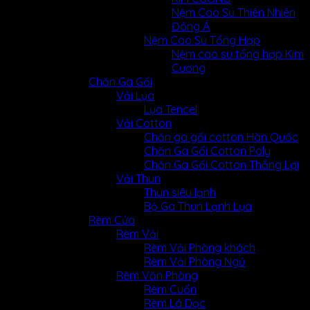
Nệm Cao Su Thiên Nhiên
Đông Á
Nệm Cao Su Tổng Hợp
Nệm cao su tổng hợp Kim
Cương
Chăn Ga Gối
Vải Lụa
Lụa Tencel
Vải Cotton
Chăn ga gối cotton Hàn Quốc
Chăn Ga Gối Cotton Poly
Chăn Ga Gối Cotton Thắng Lợi
Vải Thun
Thun siêu lạnh
Bộ Ga Thun Lạnh Lụa
Rèm Cửa
Rèm Vải
Rèm Vải Phòng khách
Rèm Vải Phòng Ngủ
Rèm Văn Phòng
Rèm Cuốn
Rèm Lá Dọc